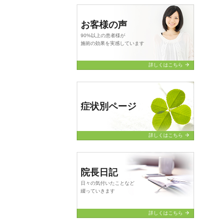
お客様の声
90%以上の患者様が
施術の効果を実感しています
arrow_forward
詳しくはこちら
症状別ページ
arrow_forward
詳しくはこちら
院長日記
日々の気付いたことなど
綴っていきます
arrow_forward
詳しくはこちら