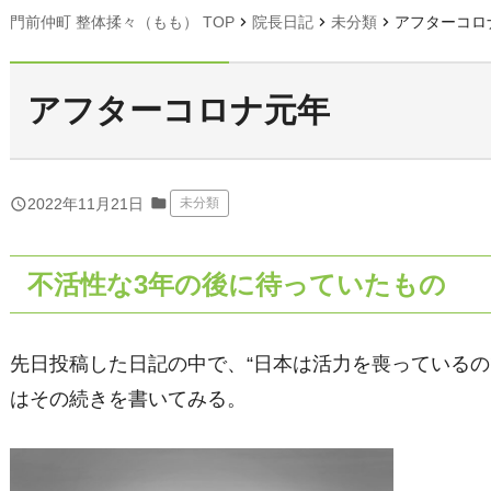
chevron_right
chevron_right
chevron_right
門前仲町 整体揉々（もも） TOP
院長日記
未分類
アフターコロ
アフターコロナ元年
folder
query_builder
2022年11月21日
未分類
不活性な3年の後に待っていたもの
先日投稿した日記の中で、“日本は活力を喪っているの
はその続きを書いてみる。